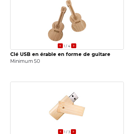
«
»
1
/ 4
Clé USB en érable en forme de guitare
Minimum 50
«
»
1
/ 3